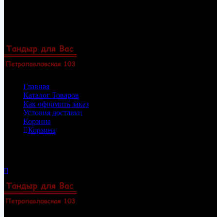
Перейти
8(922)33-69-154
к
8(919)47-88-101
содержимому
Пермь, Петропавловская 103, офис 23
Zakaz@permtandyr.ru
Главная
Каталог Товаров
Как оформить заказ
Условия доставки
Корзина
Корзина
Корзина