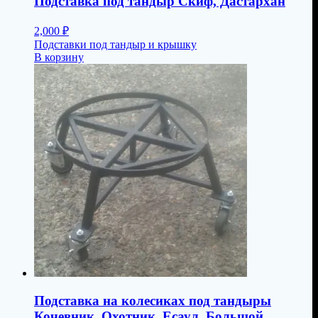
Подставка под тандыр Скиф, Дастархан
2,000
₽
Подставки под тандыр и крышку
В корзину
Подставка на колесиках под тандыры
Кочевник, Охотник, Есаул, Большой,