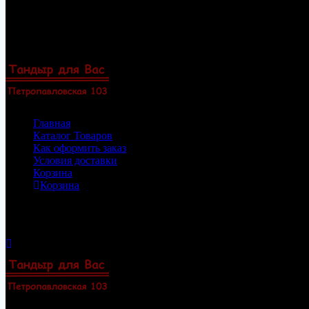
Перейти
8(922)33-69-154
к
8(919)47-88-101
содержимому
Пермь, Петропавловская 103, офис 23
Zakaz@permtandyr.ru
Главная
Каталог Товаров
Как оформить заказ
Условия доставки
Корзина
Корзина
Корзина