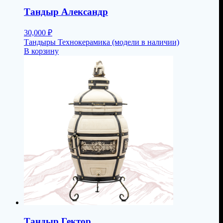
Тандыр Александр
30,000
₽
Тандыры Технокерамика (модели в наличии)
В корзину
Тандыр Гектор