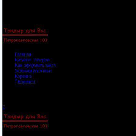
Перейти
8(922)33-69-154
к
8(919)47-88-101
содержимому
Пермь, Петропавловская 103, офис 23
Zakaz@permtandyr.ru
Главная
Каталог Товаров
Как оформить заказ
Условия доставки
Корзина
Корзина
Корзина