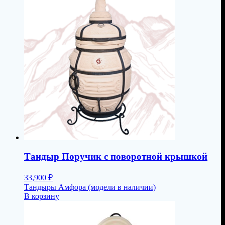
Тандыр Поручик с поворотной крышкой
33,900
₽
Тандыры Амфора (модели в наличии)
В корзину