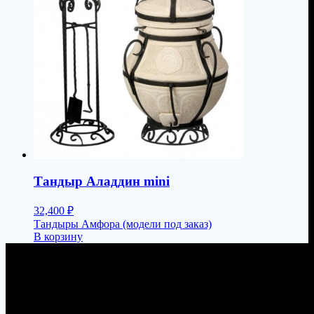
Тандыр Аладдин mini
32,400
₽
Тандыры Амфора (модели под заказ)
В корзину
Пермь, Петропавловская 103, офис 23