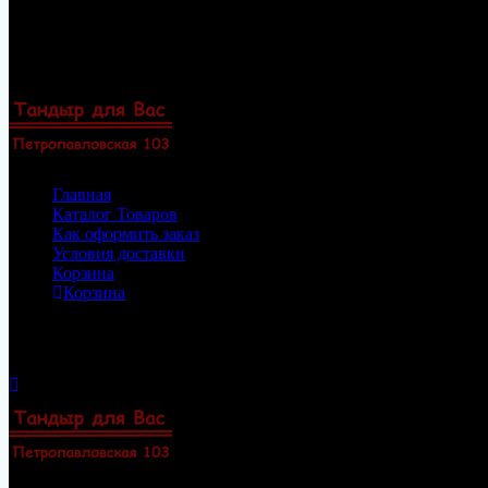
Перейти
8(922)33-69-154
к
8(919)47-88-101
содержимому
Пермь, Петропавловская 103, офис 23
Zakaz@permtandyr.ru
Главная
Каталог Товаров
Как оформить заказ
Условия доставки
Корзина
Корзина
Корзина