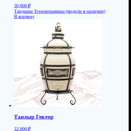
30,000
₽
Тандыры Технокерамика (модели в наличии)
В корзину
Тандыр Гектор
32,000
₽