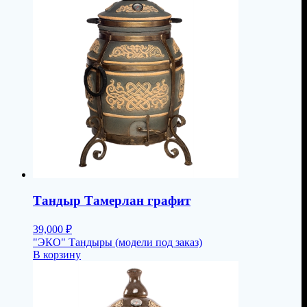
Тандыр Тамерлан графит
39,000
₽
"ЭКО" Тандыры (модели под заказ)
В корзину