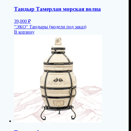
Тандыр Тамерлан морская волна
39,000
₽
"ЭКО" Тандыры (модели под заказ)
В корзину