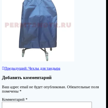
Навигация
Предыдущая
Предыдущий:
Чехлы для тандыра
запись:
по
Добавить комментарий
записям
Ваш адрес email не будет опубликован.
Обязательные поля
помечены
*
Комментарий
*