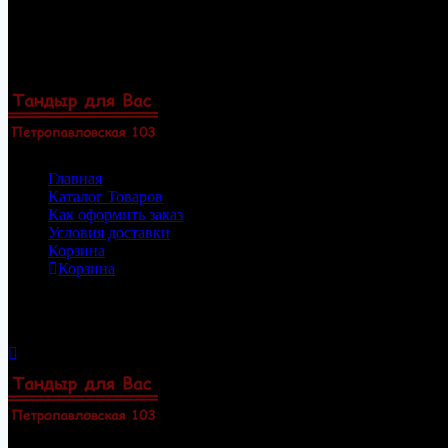
Перейти
8(922)33-69-154
к
8(919)47-88-101
содержимому
Пермь, Петропавловская 103, офис 23
Zakaz@permtandyr.ru
Главная
Каталог Товаров
Как оформить заказ
Условия доставки
Корзина
Корзина
Корзина