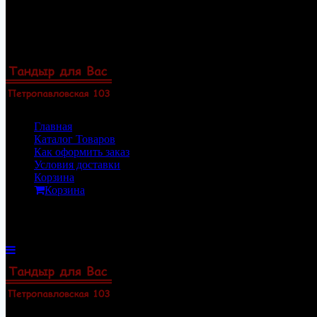
Перейти
8(922)33-69-154
к
8(919)47-88-101
содержимому
Пермь, Петропавловская 103, офис 23
Zakaz@permtandyr.ru
Главная
Каталог Товаров
Как оформить заказ
Условия доставки
Корзина
Корзина
Корзина