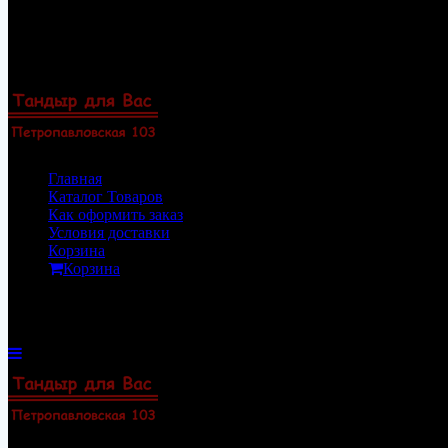
Перейти
8(922)33-69-154
к
8(919)47-88-101
содержимому
Пермь, Петропавловская 103, офис 23
Zakaz@permtandyr.ru
Главная
Каталог Товаров
Как оформить заказ
Условия доставки
Корзина
Корзина
Корзина