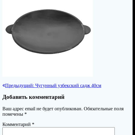
Навигация
Предыдущая
Предыдущий:
Чугунный узбекский садж 40см
запись:
по
Добавить комментарий
записям
Ваш адрес email не будет опубликован.
Обязательные поля
помечены
*
Комментарий
*