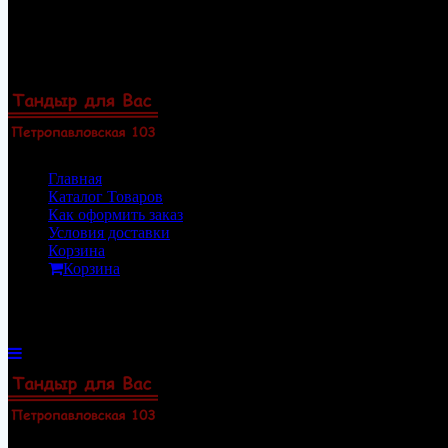
Перейти
8(922)33-69-154
к
8(919)47-88-101
содержимому
Пермь, Петропавловская 103, офис 23
Zakaz@permtandyr.ru
Главная
Каталог Товаров
Как оформить заказ
Условия доставки
Корзина
Корзина
Корзина