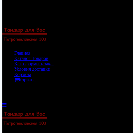
Перейти
8(922)33-69-154
к
8(919)47-88-101
содержимому
Пермь, Петропавловская 103, офис 23
Zakaz@permtandyr.ru
Главная
Каталог Товаров
Как оформить заказ
Условия доставки
Корзина
Корзина
Корзина