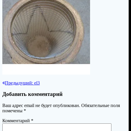
Навигация
Предыдущая
Предыдущий:
el3
запись:
по
Добавить комментарий
записям
Ваш адрес email не будет опубликован.
Обязательные поля
помечены
*
Комментарий
*